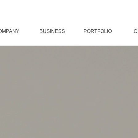
OMPANY
BUSINESS
PORTFOLIO
O
pmany info
About KB
Direction
WEB DESIGN
HOMEPAGE
질
PLATFORM