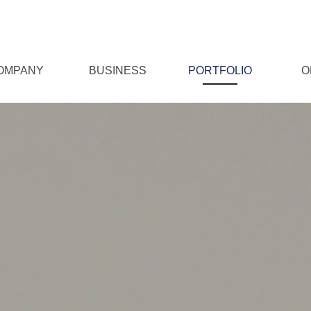
OMPANY
BUSINESS
PORTFOLIO
O
pmany info
About KB
Direction
WEB DESIGN
HOMEPAGE
질
PLATFORM